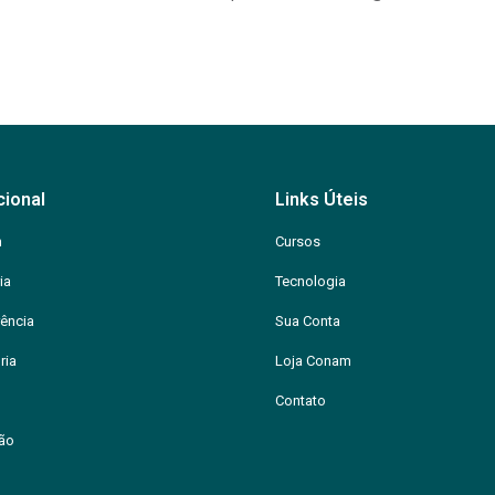
cional
Links Úteis
m
Cursos
ia
Tecnologia
ência
Sua Conta
ria
Loja Conam
Contato
ção