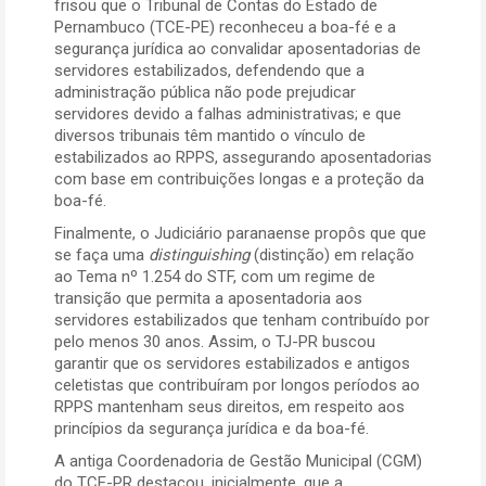
frisou que o Tribunal de Contas do Estado de
Pernambuco (TCE-PE) reconheceu a boa-fé e a
segurança jurídica ao convalidar aposentadorias de
servidores estabilizados, defendendo que a
administração pública não pode prejudicar
servidores devido a falhas administrativas; e que
diversos tribunais têm mantido o vínculo de
estabilizados ao RPPS, assegurando aposentadorias
com base em contribuições longas e a proteção da
boa-fé.
Finalmente, o Judiciário paranaense propôs que que
se faça uma
distinguishing
(distinção) em relação
ao Tema nº 1.254 do STF, com um regime de
transição que permita a aposentadoria aos
servidores estabilizados que tenham contribuído por
pelo menos 30 anos. Assim, o TJ-PR buscou
garantir que os servidores estabilizados e antigos
celetistas que contribuíram por longos períodos ao
RPPS mantenham seus direitos, em respeito aos
princípios da segurança jurídica e da boa-fé.
A antiga Coordenadoria de Gestão Municipal (CGM)
do TCE-PR destacou, inicialmente, que a