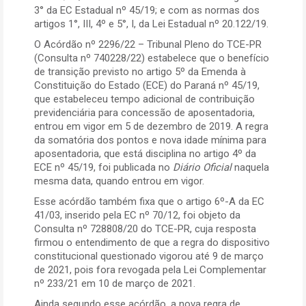
3° da EC Estadual nº 45/19; e com as normas dos
artigos 1°, III, 4º e 5°, I, da Lei Estadual nº 20.122/19.
O Acórdão nº 2296/22 – Tribunal Pleno do TCE-PR
(Consulta nº 740228/22) estabelece que o benefício
de transição previsto no artigo 5º da Emenda à
Constituição do Estado (ECE) do Paraná nº 45/19,
que estabeleceu tempo adicional de contribuição
previdenciária para concessão de aposentadoria,
entrou em vigor em 5 de dezembro de 2019. A regra
da somatória dos pontos e nova idade mínima para
aposentadoria, que está disciplina no artigo 4º da
ECE nº 45/19, foi publicada no
Diário Oficial
naquela
mesma data, quando entrou em vigor.
Esse acórdão também fixa que o artigo 6º-A da EC
41/03, inserido pela EC nº 70/12, foi objeto da
Consulta nº 728808/20 do TCE-PR, cuja resposta
firmou o entendimento de que a regra do dispositivo
constitucional questionado vigorou até 9 de março
de 2021, pois fora revogada pela Lei Complementar
nº 233/21 em 10 de março de 2021.
Ainda segundo esse acórdão, a nova regra de