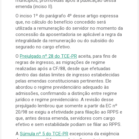
municípios, promovidas após a publicação dessa
emenda (inciso II).
O inciso 1º do parágrafo 4º desse artigo expressa
que, no cálculo do benefício concedido será
utilizada a remuneração do servidor no momento da
concessão da aposentadoria se aplicável a regra da
integralidade da remuneração ou do subsídio do
segurado no cargo efetivo.
O
Prejulgado nº 28 do TCE-PR
aceita, para fins de
regras de ingresso, as migrações de regime
realizadas após a CF/88, desde que efetuadas
dentro das datas limites de ingresso estabelecidas
pelas emendas constitucionais pertinentes. Ele
abordou o regime previdenciário adequado às
admissões, confirmando a distinção entre regime
jurídico e regime previdenciário. A revisão desse
prejulgado lembrou que somente a partir da EC nº
20/98 se exigiu a efetividade para filiação ao RPPS e
que, antes dessa emenda, servidores com cargo
efetivo e sem estabilidade podiam se filiar ao RPPS.
A
Súmula nº 5 do TCE-PR
excepciona da exigência