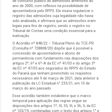
de concurso público as admissões anteriores ao
ano de 2000, com reflexos na possibilidade de
aposentadoria pelo RPPS. Ela visava regularizar o
registro das admissões cuja legalidade não havia
sido analisada; e afirmava que as admissões eram
legais para fins de registro, sendo o registro no
Tribunal de Contas uma condição essencial para a
inativação.
O Acórdão nº 848/22 – Tribunal Pleno do TCE-PR
(Consulta nº 728808/20) dispõe que é possível a
concessão de aposentadoria e abono de
permanência com fundamento nas disposições dos
artigos 2º, 6º e 6º-A da EC nº 41/03 e do artigo 3º
da EC nº 47/05 aos segurados do RPPS do Estado
do Paraná que tenham preenchido os requisitos
necessários até 9 de março de 2021, data anterior à
publicação da LC Estadual n° 233/21, em 10 de
março do ano passado.
Esse acórdão também estabelece que o marco
temporal para aplicação das regras segue as
disposições dos artigos 1º, III, 35, III, e 36, II, da EC
nº 103/19; combinadas com o texto dos artigos 1° e