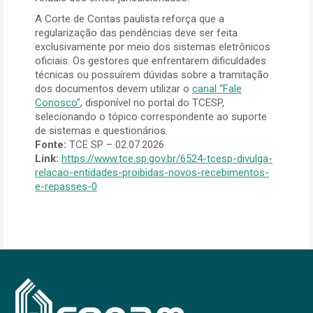
A Corte de Contas paulista reforça que a
regularização das pendências deve ser feita
exclusivamente por meio dos sistemas eletrônicos
oficiais. Os gestores que enfrentarem dificuldades
técnicas ou possuírem dúvidas sobre a tramitação
dos documentos devem utilizar o
canal “Fale
Conosco”
, disponível no portal do TCESP,
selecionando o tópico correspondente ao suporte
de sistemas e questionários.
Fonte:
TCE SP – 02.07.2026
Link:
https://www.tce.sp.gov.br/6524-tcesp-divulga-
relacao-entidades-proibidas-novos-recebimentos-
e-repasses-0