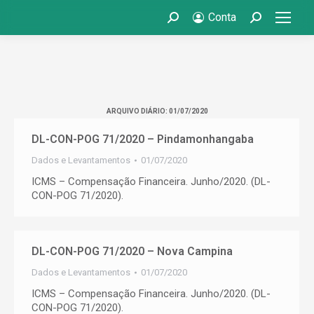
Conta
Search:
Search:
ARQUIVO DIÁRIO:
01/07/2020
DL-CON-POG 71/2020 – Pindamonhangaba
Dados e Levantamentos
01/07/2020
ICMS – Compensação Financeira. Junho/2020. (DL-
CON-POG 71/2020).
DL-CON-POG 71/2020 – Nova Campina
Dados e Levantamentos
01/07/2020
ICMS – Compensação Financeira. Junho/2020. (DL-
CON-POG 71/2020).