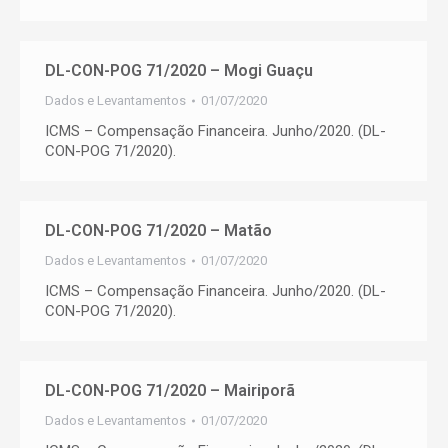
DL-CON-POG 71/2020 – Mogi Guaçu
Dados e Levantamentos
01/07/2020
ICMS – Compensação Financeira. Junho/2020. (DL-
CON-POG 71/2020).
DL-CON-POG 71/2020 – Matão
Dados e Levantamentos
01/07/2020
ICMS – Compensação Financeira. Junho/2020. (DL-
CON-POG 71/2020).
DL-CON-POG 71/2020 – Mairiporã
Dados e Levantamentos
01/07/2020