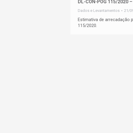
DL-CON-POG 115/2020 – 
Dados e Levantamentos
21/0
Estimativa de arrecadação
115/2020.