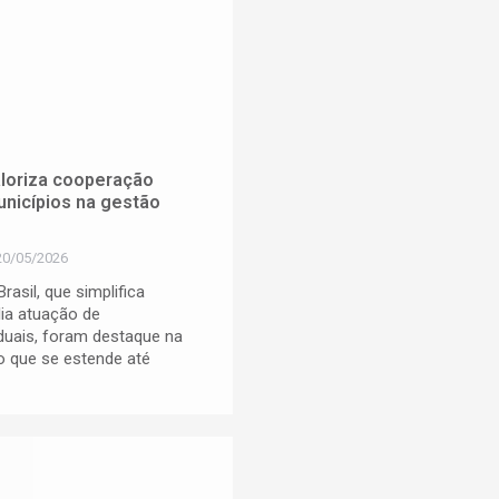
aloriza cooperação
unicípios na gestão
20/05/2026
sil, que simplifica
lia atuação de
duais, foram destaque na
o que se estende até