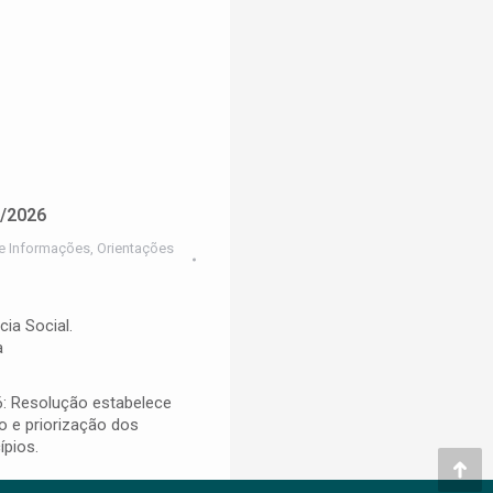
6/2026
e Informações
,
Orientações
cia Social.
a
 Resolução estabelece
ão e priorização dos
ípios.
Go