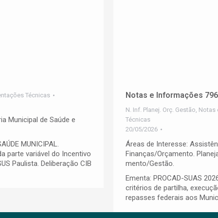
Notas e Informações 79
entações Técnicas
N. Inf. Planej. Orç. Gestão
,
Notas 
ria Municipal de Saúde e
Técnicas
20/05/2026
SAÚDE MUNICIPAL.
Áreas de Interesse: Assistên
a parte variável do Incentivo
Finanças/Orçamento. Planej
US Paulista. Deliberação CIB
mento/Gestão.
Ementa: PROCAD-SUAS 2026:
critérios de partilha, execuç
repasses federais aos Munic