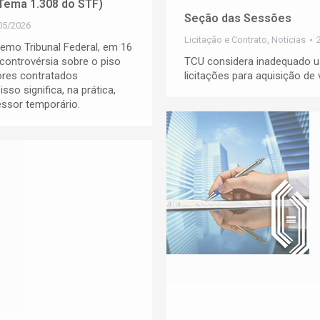
(Tema 1.308 do STF)
Seção das Sessões
05/2026
Licitação e Contrato
,
Notícias
mo Tribunal Federal, em 16
 controvérsia sobre o piso
TCU considera inadequado us
ores contratados
licitações para aquisição de 
so significa, na prática,
essor temporário.