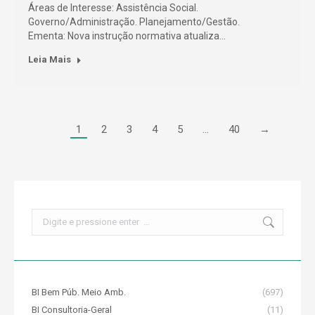
Áreas de Interesse: Assistência Social.
Governo/Administração. Planejamento/Gestão.
Ementa: Nova instrução normativa atualiza…
Leia Mais
1
2
3
4
5
…
40
→
Search:
BI Bem Púb. Meio Amb.
(697)
BI Consultoria-Geral
(11)