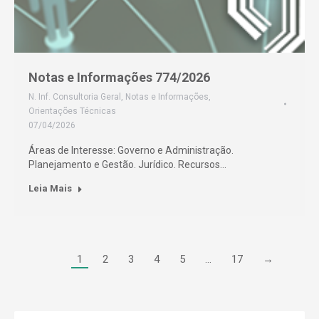
Notas e Informações 774/2026
N. Inf. Consultoria Geral
,
Notas e Informações
,
Orientações Técnicas
07/04/2026
Áreas de Interesse: Governo e Administração.
Planejamento e Gestão. Jurídico. Recursos…
Leia Mais
1
2
3
4
5
…
17
→