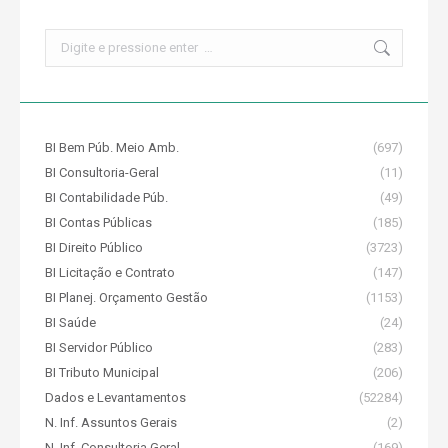
Search:
BI Bem Púb. Meio Amb.
(697)
BI Consultoria-Geral
(11)
BI Contabilidade Púb.
(49)
BI Contas Públicas
(185)
BI Direito Público
(3723)
BI Licitação e Contrato
(147)
BI Planej. Orçamento Gestão
(1153)
BI Saúde
(24)
BI Servidor Público
(283)
BI Tributo Municipal
(206)
Dados e Levantamentos
(52284)
N. Inf. Assuntos Gerais
(2)
N. Inf. Consultoria Geral
(169)