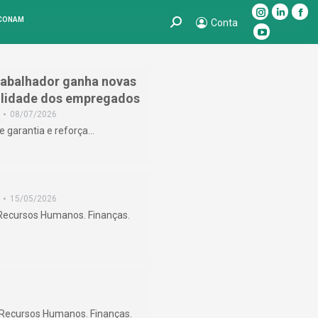
Instagram
Linkedin
Fac
 CONAM
Search:
Conta
page
page
pag
YouTube
opens
opens
ope
page
in
in
in
opens
abalhador ganha novas
new
new
ne
in
bilidade dos empregados
window
window
win
new
08/07/2026
e garantia e reforça…
window
15/05/2026
 Recursos Humanos. Finanças.
. Recursos Humanos. Finanças.