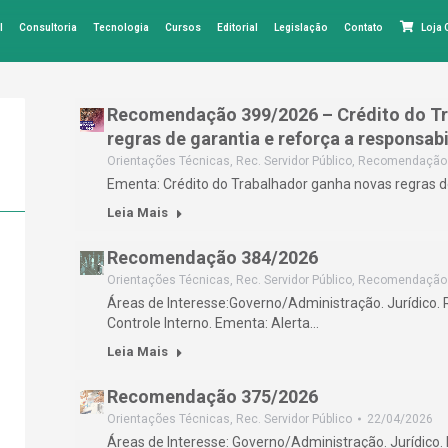
l
Consultoria
Tecnologia
Cursos
Editorial
Legislação
Contato
Loja
Recomendação 399/2026 – Crédito do Tr
regras de garantia e reforça a responsa
Orientações Técnicas
,
Rec. Servidor Público
,
Recomendação
Ementa: Crédito do Trabalhador ganha novas regras d
Leia Mais
Recomendação 384/2026
Orientações Técnicas
,
Rec. Servidor Público
,
Recomendação
Áreas de Interesse:Governo/Administração. Jurídico.
Controle Interno. Ementa: Alerta…
Leia Mais
Recomendação 375/2026
Orientações Técnicas
,
Rec. Servidor Público
22/04/2026
Áreas de Interesse: Governo/Administração. Jurídico