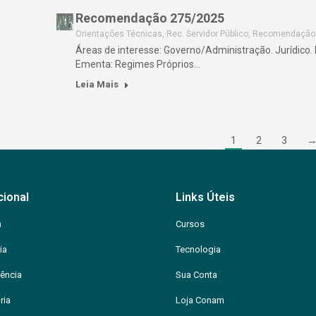
Recomendação 275/2025
Orientações Técnicas
,
Rec. Servidor Público
,
Recomendação
Áreas de interesse: Governo/Administração. Jurídico
Ementa: Regimes Próprios…
Leia Mais
1
2
3
cional
Links Úteis
m
Cursos
ia
Tecnologia
ência
Sua Conta
ria
Loja Conam