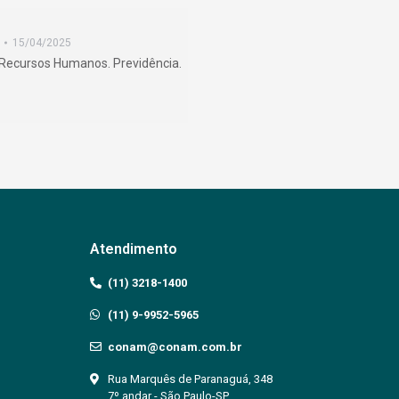
15/04/2025
. Recursos Humanos. Previdência.
→
Atendimento
(11) 3218-1400
(11) 9-9952-5965
conam@conam.com.br
Rua Marquês de Paranaguá, 348
7º andar - São Paulo-SP