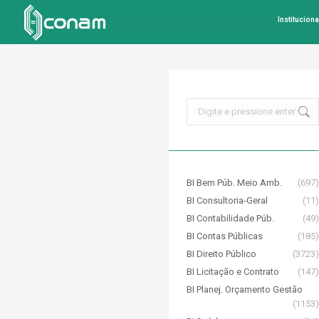
Instituciona
Search:
BI Bem Púb. Meio Amb.
(697)
BI Consultoria-Geral
(11)
BI Contabilidade Púb.
(49)
BI Contas Públicas
(185)
BI Direito Público
(3723)
BI Licitação e Contrato
(147)
BI Planej. Orçamento Gestão
(1153)