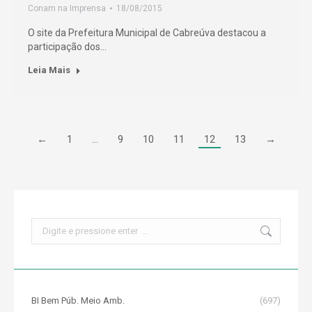
Conam na Imprensa
18/08/2015
O site da Prefeitura Municipal de Cabreúva destacou a
participação dos…
Leia Mais
←
1
…
9
10
11
12
13
→
Search:
BI Bem Púb. Meio Amb.
(697)