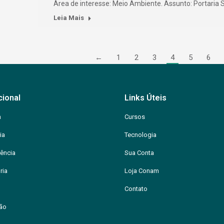
Área de interesse: Meio Ambiente. Assunto: Portari
Leia Mais
←
1
2
3
4
5
6
cional
Links Úteis
m
Cursos
ia
Tecnologia
ência
Sua Conta
ria
Loja Conam
Contato
ção