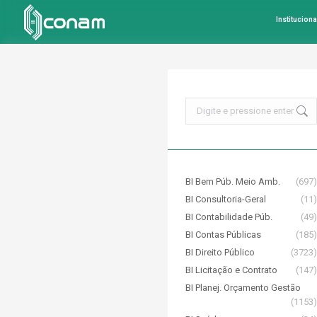
Instituciona
Search:
BI Bem Púb. Meio Amb.
(697)
BI Consultoria-Geral
(11)
BI Contabilidade Púb.
(49)
BI Contas Públicas
(185)
BI Direito Público
(3723)
BI Licitação e Contrato
(147)
BI Planej. Orçamento Gestão
(1153)