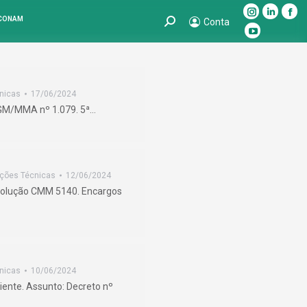
Instagram
Linkedin
Fac
 CONAM
Search:
Conta
page
page
pag
YouTube
opens
opens
ope
page
in
in
in
opens
new
new
ne
in
nicas
17/06/2024
window
window
win
new
 GM/MMA nº 1.079. 5ª…
window
ações Técnicas
12/06/2024
esolução CMM 5140. Encargos
nicas
10/06/2024
ente. Assunto: Decreto nº