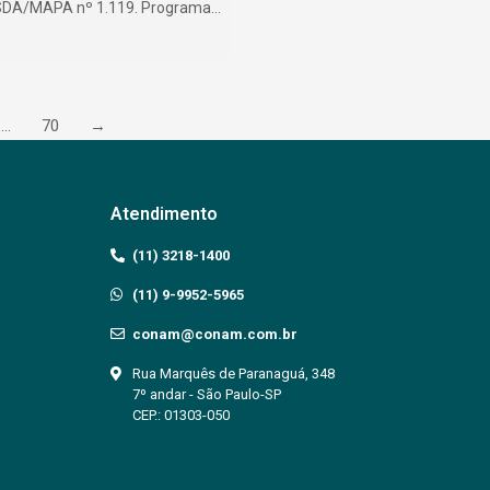
a SDA/MAPA nº 1.119. Programa…
…
70
→
Atendimento
(11) 3218-1400
(11) 9-9952-5965
conam@conam.com.br
Rua Marquês de Paranaguá, 348
7º andar - São Paulo-SP
CEP.: 01303-050