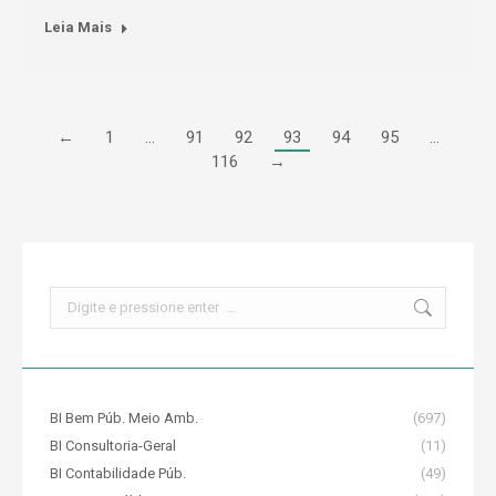
Leia Mais
←
1
…
91
92
93
94
95
…
116
→
Search:
BI Bem Púb. Meio Amb.
(697)
BI Consultoria-Geral
(11)
BI Contabilidade Púb.
(49)