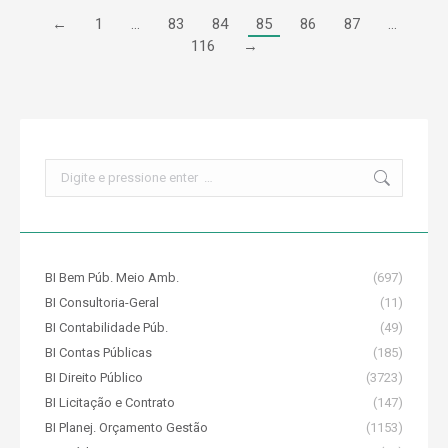
←
1
…
83
84
85
86
87
…
116
→
Search:
BI Bem Púb. Meio Amb.
(697)
BI Consultoria-Geral
(11)
BI Contabilidade Púb.
(49)
BI Contas Públicas
(185)
BI Direito Público
(3723)
BI Licitação e Contrato
(147)
BI Planej. Orçamento Gestão
(1153)