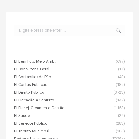
Search:
BI Bem Púb. Meio Amb.
(697)
BI Consultoria-Geral
(11)
BI Contabilidade Púb.
(49)
BI Contas Públicas
(185)
BI Direito Público
(3723)
BI Licitação e Contrato
(147)
BI Planej. Orçamento Gestão
(1153)
BI Saúde
(24)
BI Servidor Público
(283)
BI Tributo Municipal
(206)
Dados e Levantamentos
(52284)