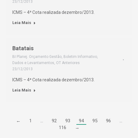
23/12/2013
ICMS – 4ª Cota realizada dezembro/2013.
Leia Mais
Batatais
BI Planej. Orçamento Gestão
,
Boletim Informativo
,
Dados e Levantamentos
,
OT Anteriores
23/12/2013
ICMS – 4ª Cota realizada dezembro/2013.
Leia Mais
←
1
…
92
93
94
95
96
…
116
→