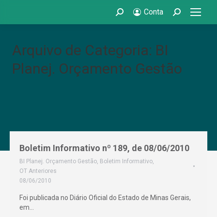
Conta
Search:
Search:
Arquivo de Categoria: BI
Planej. Orçamento Gestão
Boletim Informativo nº 189, de 08/06/2010
BI Planej. Orçamento Gestão
,
Boletim Informativo
,
OT Anteriores
08/06/2010
Foi publicada no Diário Oficial do Estado de Minas Gerais,
em…