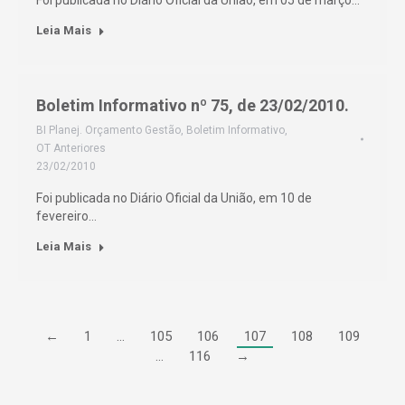
Foi publicada no Diário Oficial da União, em 05 de março…
Leia Mais
Boletim Informativo nº 75, de 23/02/2010.
BI Planej. Orçamento Gestão
,
Boletim Informativo
,
OT Anteriores
23/02/2010
Foi publicada no Diário Oficial da União, em 10 de
fevereiro…
Leia Mais
←
1
…
105
106
107
108
109
…
116
→