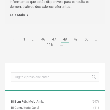
Informamos que estão disponíveis para consulta os
demonstrativos dos valores referentes…
Leia Mais
←
1
…
46
47
48
49
50
…
116
→
Search:
BI Bem Púb. Meio Amb.
(697)
BI Consultoria-Geral
(11)