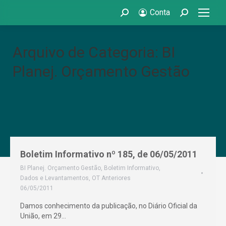
Conta
Search:
Search:
Arquivo de Categoria: BI
Planej. Orçamento Gestão
Boletim Informativo nº 185, de 06/05/2011
BI Planej. Orçamento Gestão
,
Boletim Informativo
,
Dados e Levantamentos
,
OT Anteriores
06/05/2011
Damos conhecimento da publicação, no Diário Oficial da
União, em 29…