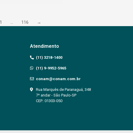
1
…
116
→
Atendimento
(11) 3218-1400
(11) 9-9952-5965
conam@conam.com.br
Rua Marquês de Paranaguá, 348
7º andar - São Paulo-SP
CEP.: 01303-050