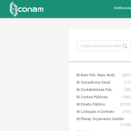
Instituciona
Search:
BI Bem Púb. Meio Amb.
(697)
BI Consultoria-Geral
(11)
BI Contabilidade Púb.
(49)
BI Contas Públicas
(185)
BI Direito Público
(3723)
BI Licitação e Contrato
(147)
BI Planej. Orçamento Gestão
(1153)