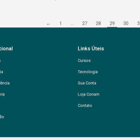
←
1
…
27
28
29
30
3
cional
Links Úteis
m
Cursos
ia
Tecnologia
ência
Sua Conta
ria
Loja Conam
Contato
ção