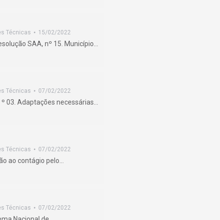
es Técnicas
15/02/2022
solução SAA, nº 15. Município…
es Técnicas
07/02/2022
 º 03. Adaptações necessárias…
es Técnicas
07/02/2022
ão ao contágio pelo…
es Técnicas
07/02/2022
tema Nacional de…