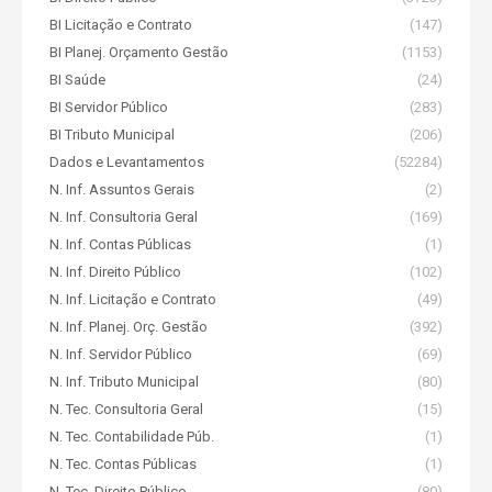
BI Licitação e Contrato
(147)
BI Planej. Orçamento Gestão
(1153)
BI Saúde
(24)
BI Servidor Público
(283)
BI Tributo Municipal
(206)
Dados e Levantamentos
(52284)
N. Inf. Assuntos Gerais
(2)
N. Inf. Consultoria Geral
(169)
N. Inf. Contas Públicas
(1)
N. Inf. Direito Público
(102)
N. Inf. Licitação e Contrato
(49)
N. Inf. Planej. Orç. Gestão
(392)
N. Inf. Servidor Público
(69)
N. Inf. Tributo Municipal
(80)
N. Tec. Consultoria Geral
(15)
N. Tec. Contabilidade Púb.
(1)
N. Tec. Contas Públicas
(1)
N. Tec. Direito Público
(80)