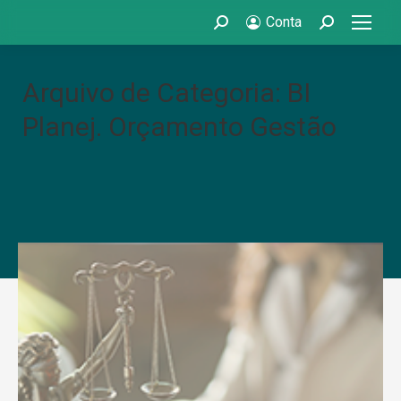
Conta
Search:
Search:
Arquivo de Categoria: BI
Planej. Orçamento Gestão