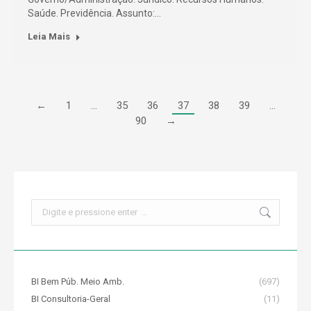
Saúde. Previdência. Assunto:…
Leia Mais
←
1
…
35
36
37
38
39
…
90
→
Search:
BI Bem Púb. Meio Amb.
(697)
BI Consultoria-Geral
(11)