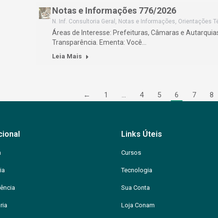
Notas e Informações 776/2026
N. Inf. Consultoria Geral
,
Notas e Informações
,
Orientações T
Áreas de Interesse: Prefeituras, Câmaras e Autarquias
Transparência. Ementa: Você…
Leia Mais
←
1
…
4
5
6
7
8
cional
Links Úteis
m
Cursos
ia
Tecnologia
ência
Sua Conta
ria
Loja Conam