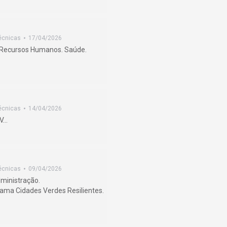
écnicas
17/04/2026
. Recursos Humanos. Saúde.
écnicas
14/04/2026
PV…
écnicas
09/04/2026
ministração.
ama Cidades Verdes Resilientes.