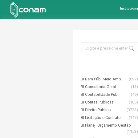
Instituciona
Search:
BI Bem Púb. Meio Amb.
(697)
BI Consultoria-Geral
(11)
BI Contabilidade Púb.
(49)
BI Contas Públicas
(185)
BI Direito Público
(3723)
BI Licitação e Contrato
(147)
BI Planej. Orçamento Gestão
(1153)