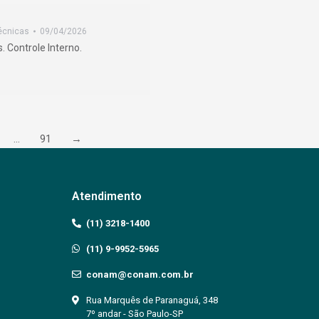
écnicas
09/04/2026
. Controle Interno.
…
91
→
Atendimento
(11) 3218-1400
(11) 9-9952-5965
conam@conam.com.br
Rua Marquês de Paranaguá, 348
7º andar - São Paulo-SP