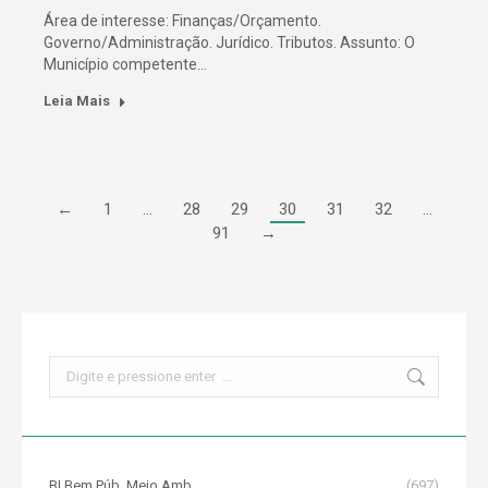
Área de interesse: Finanças/Orçamento.
Governo/Administração. Jurídico. Tributos. Assunto: O
Município competente…
Leia Mais
←
1
…
28
29
30
31
32
…
91
→
Search:
BI Bem Púb. Meio Amb.
(697)