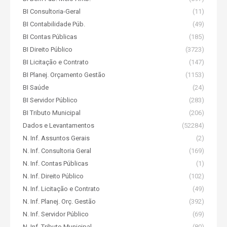
BI Consultoria-Geral
(11)
BI Contabilidade Púb.
(49)
BI Contas Públicas
(185)
BI Direito Público
(3723)
BI Licitação e Contrato
(147)
BI Planej. Orçamento Gestão
(1153)
BI Saúde
(24)
BI Servidor Público
(283)
BI Tributo Municipal
(206)
Dados e Levantamentos
(52284)
N. Inf. Assuntos Gerais
(2)
N. Inf. Consultoria Geral
(169)
N. Inf. Contas Públicas
(1)
N. Inf. Direito Público
(102)
N. Inf. Licitação e Contrato
(49)
N. Inf. Planej. Orç. Gestão
(392)
N. Inf. Servidor Público
(69)
N. Inf. Tributo Municipal
(80)