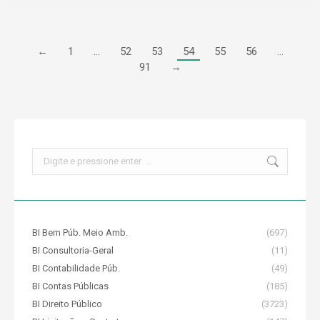
←
1
…
52
53
54
55
56
…
91
→
Search:
BI Bem Púb. Meio Amb.
(697)
BI Consultoria-Geral
(11)
BI Contabilidade Púb.
(49)
BI Contas Públicas
(185)
BI Direito Público
(3723)