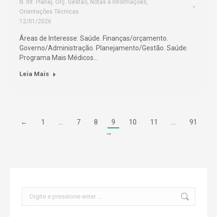
N. Inf. Planej. Orç. Gestão
,
Notas e Informações
,
Orientações Técnicas
12/01/2026
Áreas de Interesse: Saúde. Finanças/orçamento.
Governo/Administração. Planejamento/Gestão. Saúde.
Programa Mais Médicos…
Leia Mais
←
1
…
7
8
9
10
11
…
91
→
Search: