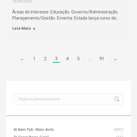
18/06/2026
Áreas de Interesse: Educação. Governo/Administração.
Planejamento/Gestão. Ementa: Estado lança curso de…
Leia Mais
←
1
2
3
4
5
…
91
→
Search:
BI Bem Púb. Meio Amb.
(697)