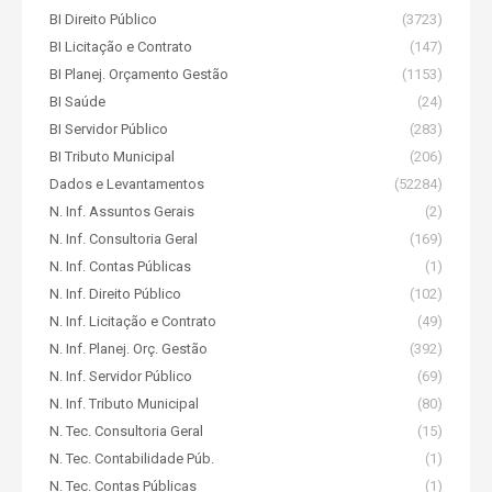
BI Direito Público
(3723)
BI Licitação e Contrato
(147)
BI Planej. Orçamento Gestão
(1153)
BI Saúde
(24)
BI Servidor Público
(283)
BI Tributo Municipal
(206)
Dados e Levantamentos
(52284)
N. Inf. Assuntos Gerais
(2)
N. Inf. Consultoria Geral
(169)
N. Inf. Contas Públicas
(1)
N. Inf. Direito Público
(102)
N. Inf. Licitação e Contrato
(49)
N. Inf. Planej. Orç. Gestão
(392)
N. Inf. Servidor Público
(69)
N. Inf. Tributo Municipal
(80)
N. Tec. Consultoria Geral
(15)
N. Tec. Contabilidade Púb.
(1)
N. Tec. Contas Públicas
(1)