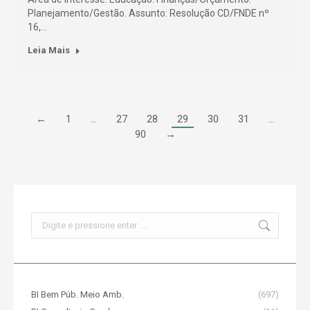
Planejamento/Gestão. Assunto: Resolução CD/FNDE nº
16,…
Leia Mais
←
1
…
27
28
29
30
31
…
90
→
Search:
BI Bem Púb. Meio Amb.
(697)