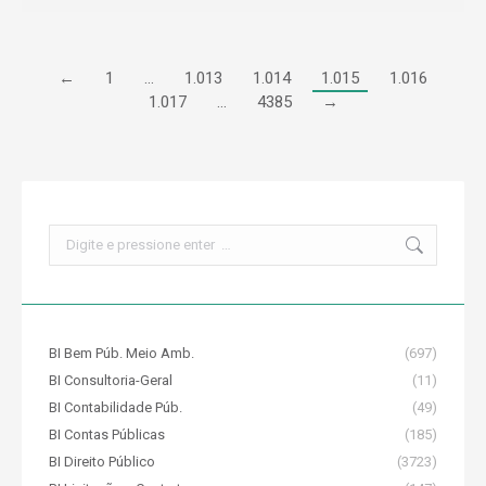
←
1
…
1.013
1.014
1.015
1.016
1.017
…
4385
→
Search:
BI Bem Púb. Meio Amb.
(697)
BI Consultoria-Geral
(11)
BI Contabilidade Púb.
(49)
BI Contas Públicas
(185)
BI Direito Público
(3723)