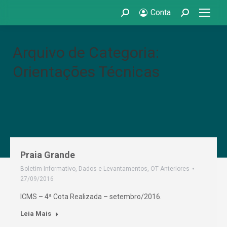
Conta
Search:
Search:
Arquivo de Categoria:
Orientações Técnicas
Praia Grande
Boletim Informativo
,
Dados e Levantamentos
,
OT Anteriores
27/09/2016
ICMS – 4ª Cota Realizada – setembro/2016.
Leia Mais