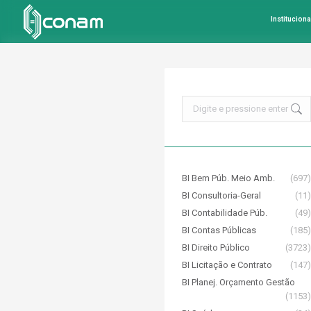
Instituciona
Search:
BI Bem Púb. Meio Amb.
(697)
BI Consultoria-Geral
(11)
BI Contabilidade Púb.
(49)
BI Contas Públicas
(185)
BI Direito Público
(3723)
BI Licitação e Contrato
(147)
BI Planej. Orçamento Gestão
(1153)