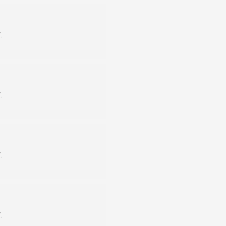
.
.
.
.