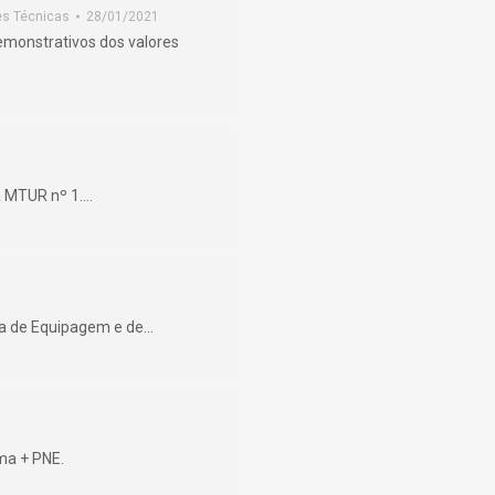
es Técnicas
28/01/2021
emonstrativos dos valores
a MTUR nº 1.…
ama de Equipagem e de…
rma + PNE.