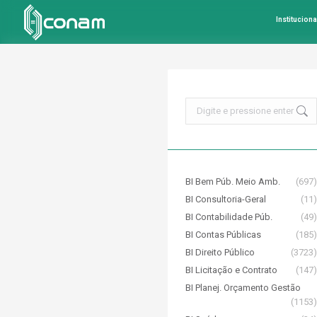
Instituciona
Search:
BI Bem Púb. Meio Amb.
(697)
BI Consultoria-Geral
(11)
BI Contabilidade Púb.
(49)
BI Contas Públicas
(185)
BI Direito Público
(3723)
BI Licitação e Contrato
(147)
BI Planej. Orçamento Gestão
(1153)