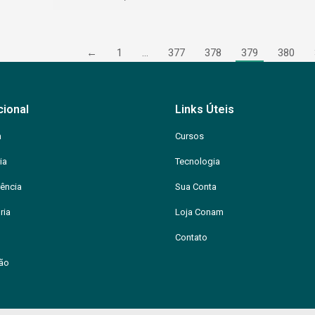
←
1
…
377
378
379
380
cional
Links Úteis
m
Cursos
ia
Tecnologia
ência
Sua Conta
ria
Loja Conam
Contato
ção