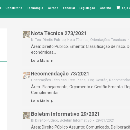
l
Consultoria
Tecnologia
Cursos
Editorial
Legislação
Contato
Loja
Nota Técnica 273/2021
N. Tec. Direito Público
,
Nota Técnica
,
Orientações Técnicas
Área: Direito Público. Ementa: Classificação de risco.
econômicas…
Leia Mais
Recomendação 73/2021
Orientações Técnicas
,
Rec. Planej. Orç. Gestão
,
Recomenda
Área: Planejamento, Orçamento e Gestão Ementa: Rep
Complementar…
Leia Mais
Boletim Informativo 29/2021
BI Direito Público
,
Boletim Informativo
29/01/2021
Área: Direito Público Assunto: Comunicado. Deliberaçã