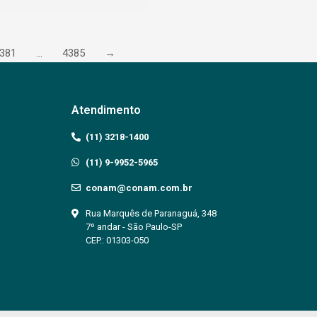
381
…
4385
→
Atendimento
(11) 3218-1400
(11) 9-9952-5965
conam@conam.com.br
Rua Marquês de Paranaguá, 348
7º andar - São Paulo-SP
CEP.: 01303-050