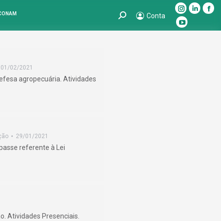
Instagram
Linkedin
Fac
 CONAM
Search:
Conta
page
page
pag
YouTube
opens
opens
ope
page
in
in
in
opens
new
new
ne
in
01/02/2021
window
window
win
new
 Defesa agropecuária. Atividades
window
ção
29/01/2021
asse referente à Lei
o. Atividades Presenciais.