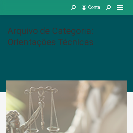
Conta
Search:
Search:
Arquivo de Categoria:
Orientações Técnicas