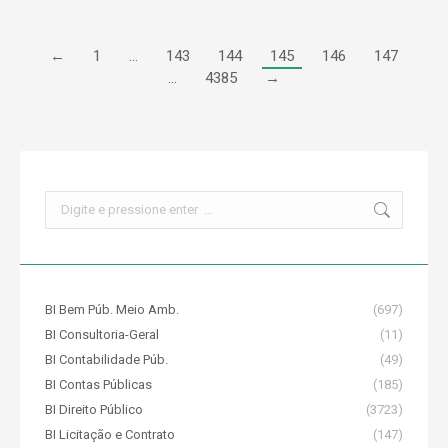
←
1
…
143
144
145
146
147
…
4385
→
Search:
BI Bem Púb. Meio Amb.
(697)
BI Consultoria-Geral
(11)
BI Contabilidade Púb.
(49)
BI Contas Públicas
(185)
BI Direito Público
(3723)
BI Licitação e Contrato
(147)