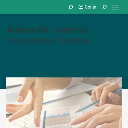
Conta
Search:
Search:
Arquivo de Categoria:
Orientações Técnicas