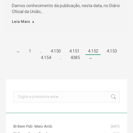
Damos conhecimento da publicação, nesta data, no Diário
Oficial da União,…
Leia Mais
←
1
…
4.150
4.151
4.152
4.153
4.154
…
4385
→
Search:
BI Bem Púb. Meio Amb.
(697)