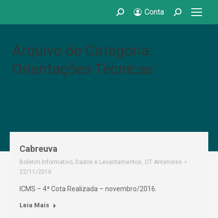
Conta
Search:
Search:
Arquivo de Categoria:
Orientações Técnicas
Cabreuva
Boletim Informativo
,
Dados e Levantamentos
,
OT Anteriores
22/11/2016
ICMS – 4ª Cota Realizada – novembro/2016.
Leia Mais