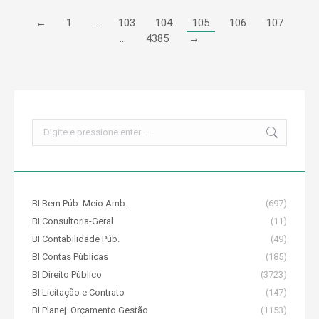
←
1
…
103
104
105
106
107
…
4385
→
Search:
BI Bem Púb. Meio Amb.
(697)
BI Consultoria-Geral
(11)
BI Contabilidade Púb.
(49)
BI Contas Públicas
(185)
BI Direito Público
(3723)
BI Licitação e Contrato
(147)
BI Planej. Orçamento Gestão
(1153)