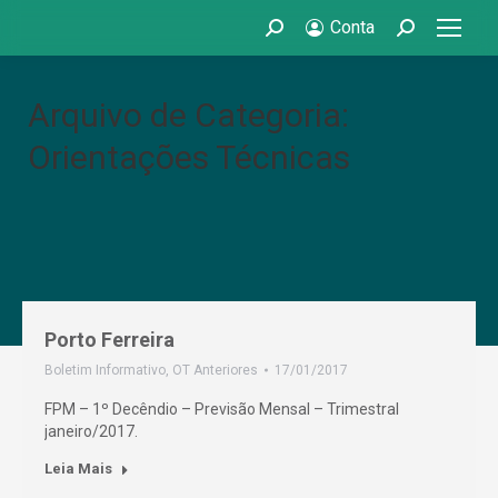
Conta
Search:
Search:
Arquivo de Categoria:
Orientações Técnicas
Porto Ferreira
Boletim Informativo
,
OT Anteriores
17/01/2017
FPM – 1º Decêndio – Previsão Mensal – Trimestral
janeiro/2017.
Leia Mais