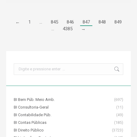
←
1
…
845
846
847
848
849
…
4385
→
Search:
BI Bem Púb. Meio Amb.
(697)
BI Consultoria-Geral
(11)
BI Contabilidade Púb.
(49)
BI Contas Públicas
(185)
BI Direito Público
(3723)