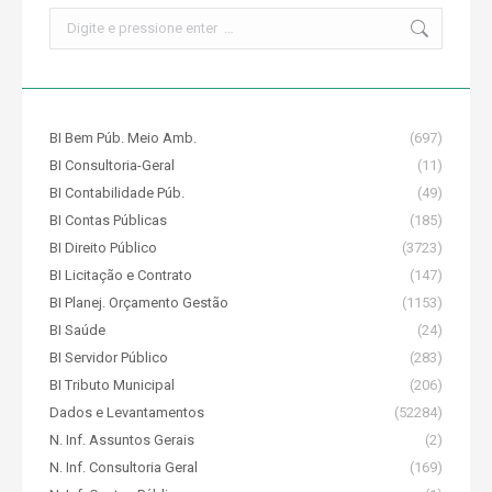
Search:
BI Bem Púb. Meio Amb.
(697)
BI Consultoria-Geral
(11)
BI Contabilidade Púb.
(49)
BI Contas Públicas
(185)
BI Direito Público
(3723)
BI Licitação e Contrato
(147)
BI Planej. Orçamento Gestão
(1153)
BI Saúde
(24)
BI Servidor Público
(283)
BI Tributo Municipal
(206)
Dados e Levantamentos
(52284)
N. Inf. Assuntos Gerais
(2)
N. Inf. Consultoria Geral
(169)