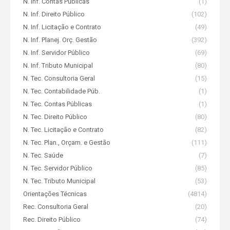
N. Inf. Contas Públicas
(1)
N. Inf. Direito Público
(102)
N. Inf. Licitação e Contrato
(49)
N. Inf. Planej. Orç. Gestão
(392)
N. Inf. Servidor Público
(69)
N. Inf. Tributo Municipal
(80)
N. Tec. Consultoria Geral
(15)
N. Tec. Contabilidade Púb.
(1)
N. Tec. Contas Públicas
(1)
N. Tec. Direito Público
(80)
N. Tec. Licitação e Contrato
(82)
N. Tec. Plan., Orçam. e Gestão
(111)
N. Tec. Saúde
(7)
N. Tec. Servidor Público
(85)
N. Tec. Tributo Municipal
(53)
Orientações Técnicas
(4814)
Rec. Consultoria Geral
(20)
Rec. Direito Público
(74)