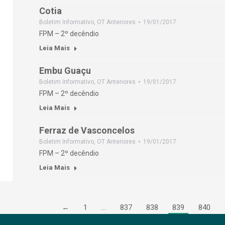
Cotia
Boletim Informativo
,
OT Anteriores
19/01/2017
FPM – 2º decêndio
Leia Mais
Embu Guaçu
Boletim Informativo
,
OT Anteriores
19/01/2017
FPM – 2º decêndio
Leia Mais
Ferraz de Vasconcelos
Boletim Informativo
,
OT Anteriores
19/01/2017
FPM – 2º decêndio
Leia Mais
←
1
…
837
838
839
840