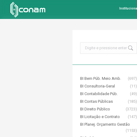
Instituciona
Search:
BI Bem Púb. Meio Amb.
(697)
BI Consultoria-Geral
(11)
BI Contabilidade Púb.
(49)
BI Contas Públicas
(185)
BI Direito Público
(3723)
BI Licitação e Contrato
(147)
BI Planej. Orçamento Gestão
(1153)