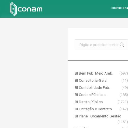
Instituciona
Search:
BI Bem Púb. Meio Amb.
(697)
BI Consultoria-Geral
(11)
BI Contabilidade Púb.
(49)
BI Contas Públicas
(185)
BI Direito Público
(3723)
BI Licitação e Contrato
(147)
BI Planej. Orçamento Gestão
(1153)