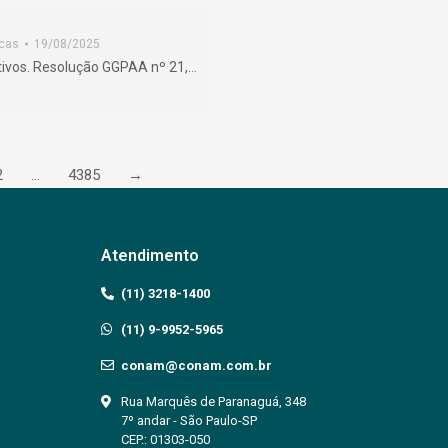
icas
19/08/2025
ativos. Resolução GGPAA nº 21,…
2
…
4385
→
Atendimento
(11) 3218-1400
(11) 9-9952-5965
conam@conam.com.br
Rua Marquês de Paranaguá, 348
7º andar - São Paulo-SP
CEP.: 01303-050