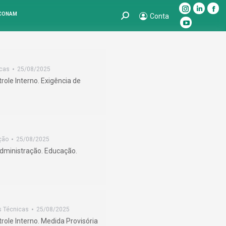
Instagram
Linkedin
Fac
 CONAM
Search:
Conta
page
page
pag
YouTube
opens
opens
ope
page
in
in
in
opens
new
new
ne
in
icas
25/08/2025
window
window
win
new
role Interno. Exigência de
window
ção
25/08/2025
dministração. Educação.
s Técnicas
25/08/2025
trole Interno. Medida Provisória