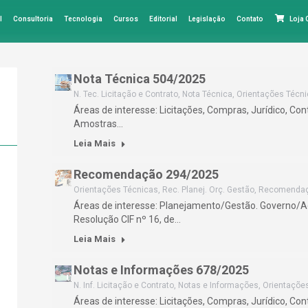
l
Consultoria
Tecnologia
Cursos
Editorial
Legislação
Contato
Loja
Nota Técnica 504/2025
N. Tec. Licitação e Contrato
,
Nota Técnica
,
Orientações Técn
Áreas de interesse: Licitações, Compras, Jurídico, Cont
Amostras…
Leia Mais
Recomendação 294/2025
Orientações Técnicas
,
Rec. Planej. Orç. Gestão
,
Recomenda
Áreas de interesse: Planejamento/Gestão. Governo/A
Resolução CIF nº 16, de…
Leia Mais
Notas e Informações 678/2025
N. Inf. Licitação e Contrato
,
Notas e Informações
,
Orientaçõe
Áreas de interesse: Licitações, Compras, Jurídico, Con