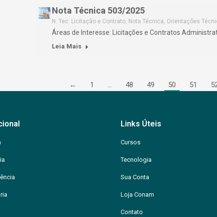
Nota Técnica 503/2025
N. Tec. Licitação e Contrato
,
Nota Técnica
,
Orientações Técn
Áreas de Interesse: Licitações e Contratos Administr
Leia Mais
←
1
…
48
49
50
51
5
cional
Links Úteis
m
Cursos
ia
Tecnologia
ência
Sua Conta
ria
Loja Conam
Contato