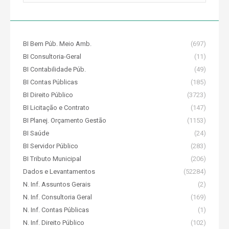
BI Bem Púb. Meio Amb.
(697)
BI Consultoria-Geral
(11)
BI Contabilidade Púb.
(49)
BI Contas Públicas
(185)
BI Direito Público
(3723)
BI Licitação e Contrato
(147)
BI Planej. Orçamento Gestão
(1153)
BI Saúde
(24)
BI Servidor Público
(283)
BI Tributo Municipal
(206)
Dados e Levantamentos
(52284)
N. Inf. Assuntos Gerais
(2)
N. Inf. Consultoria Geral
(169)
N. Inf. Contas Públicas
(1)
N. Inf. Direito Público
(102)