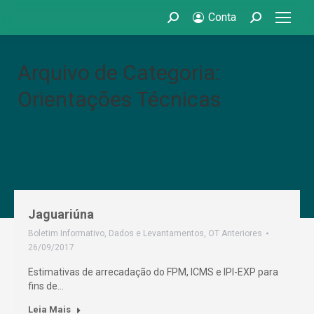
Conta
Search:
Search:
Arquivo de Categoria:
Orientações Técnicas
Jaguariúna
Boletim Informativo
,
Dados e Levantamentos
,
OT Anteriores
26/09/2017
Estimativas de arrecadação do FPM, ICMS e IPI-EXP para
fins de…
Leia Mais