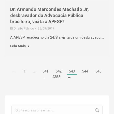
Dr. Armando Marcondes Machado Jr,
desbravador da Advocacia Pública
brasileira, visita a APESP!
BI Direito Público
25/09/2017
A APESP recebeu no dia 24/8 a visita de um desbravador…
Leia Mais
←
1
…
541
542
543
544
545
…
4385
→
Search: