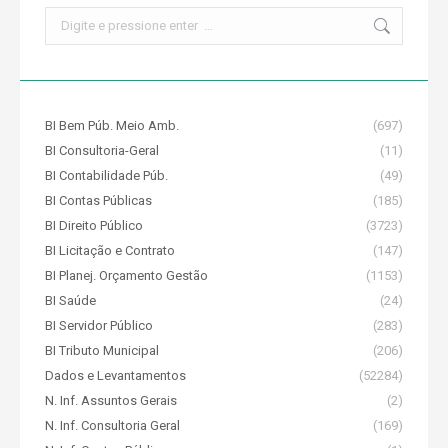
Search:
BI Bem Púb. Meio Amb.
(697)
BI Consultoria-Geral
(11)
BI Contabilidade Púb.
(49)
BI Contas Públicas
(185)
BI Direito Público
(3723)
BI Licitação e Contrato
(147)
BI Planej. Orçamento Gestão
(1153)
BI Saúde
(24)
BI Servidor Público
(283)
BI Tributo Municipal
(206)
Dados e Levantamentos
(52284)
N. Inf. Assuntos Gerais
(2)
N. Inf. Consultoria Geral
(169)