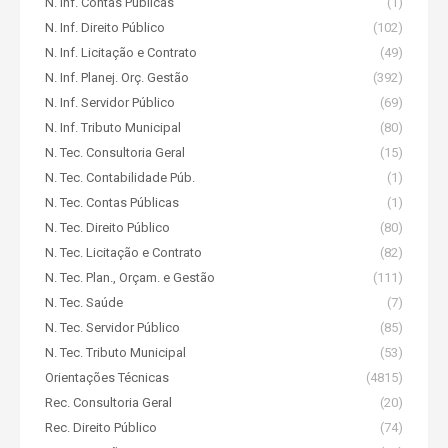
N. Inf. Contas Públicas
(1)
N. Inf. Direito Público
(102)
N. Inf. Licitação e Contrato
(49)
N. Inf. Planej. Orç. Gestão
(392)
N. Inf. Servidor Público
(69)
N. Inf. Tributo Municipal
(80)
N. Tec. Consultoria Geral
(15)
N. Tec. Contabilidade Púb.
(1)
N. Tec. Contas Públicas
(1)
N. Tec. Direito Público
(80)
N. Tec. Licitação e Contrato
(82)
N. Tec. Plan., Orçam. e Gestão
(111)
N. Tec. Saúde
(7)
N. Tec. Servidor Público
(85)
N. Tec. Tributo Municipal
(53)
Orientações Técnicas
(4815)
Rec. Consultoria Geral
(20)
Rec. Direito Público
(74)