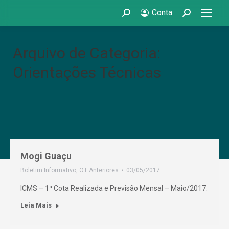
Conta
Search:
Search:
Arquivo de Categoria:
Orientações Técnicas
Mogi Guaçu
Boletim Informativo
,
OT Anteriores
03/05/2017
ICMS – 1ª Cota Realizada e Previsão Mensal – Maio/2017.
Leia Mais