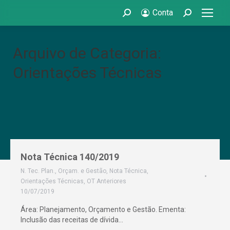
Conta
Search:
Search:
Arquivo de Categoria:
Orientações Técnicas
Nota Técnica 140/2019
N. Tec. Plan., Orçam. e Gestão
,
Nota Técnica
,
Orientações Técnicas
,
OT Anteriores
10/07/2019
Área: Planejamento, Orçamento e Gestão. Ementa:
Inclusão das receitas de dívida…