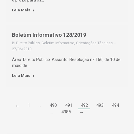
o prazo para os…
Leia Mais
Boletim Informativo 128/2019
BI Direito Público
,
Boletim Informativo
,
Orientações Técnicas
27/06/2019
Área: Direito Público. Assunto: Resolução nº 166, de 10 de
maio de…
Leia Mais
←
1
…
490
491
492
493
494
…
4385
→