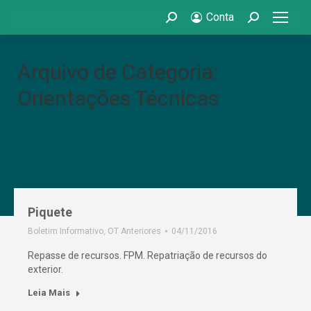
Conta
Search:
Search:
Arquivo de Categoria:
Orientações Técnicas
Piquete
Boletim Informativo
,
OT Anteriores
04/11/2016
Repasse de recursos. FPM. Repatriação de recursos do
exterior.
Leia Mais