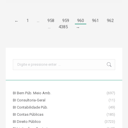
←
1
…
958
959
960
961
962
…
4385
→
Search:
BI Bem Púb. Meio Amb.
(697)
BI Consultoria-Geral
(11)
BI Contabilidade Púb.
(49)
BI Contas Públicas
(185)
BI Direito Público
(3723)