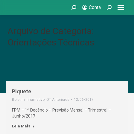
Conta
Search:
Search:
Arquivo de Categoria:
Orientações Técnicas
Piquete
Boletim Informativo
,
OT Anteriores
12/06/2017
FPM – 1º Decêndio – Previsão Mensal – Trimestral –
Junho/2017
Leia Mais