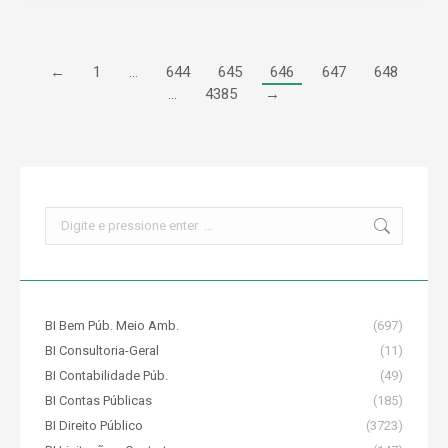
←
1
…
644
645
646
647
648
…
4385
→
Search:
BI Bem Púb. Meio Amb.
(697)
BI Consultoria-Geral
(11)
BI Contabilidade Púb.
(49)
BI Contas Públicas
(185)
BI Direito Público
(3723)