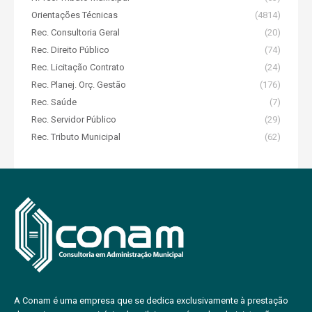
Orientações Técnicas
(4814)
Rec. Consultoria Geral
(20)
Rec. Direito Público
(74)
Rec. Licitação Contrato
(24)
Rec. Planej. Orç. Gestão
(176)
Rec. Saúde
(7)
Rec. Servidor Público
(29)
Rec. Tributo Municipal
(62)
A Conam é uma empresa que se dedica exclusivamente à prestação