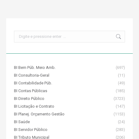
Search:
BI Bem Púb. Meio Amb.
(697)
BI Consultoria-Geral
(11)
BI Contabilidade Púb.
(49)
BI Contas Públicas
(185)
BI Direito Público
(3723)
BI Licitação e Contrato
(147)
BI Planej. Orçamento Gestão
(1153)
BI Saúde
(24)
BI Servidor Público
(283)
BI Tributo Municipal
(206)