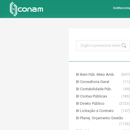
Instituciona
Search:
BI Bem Púb. Meio Amb.
(697)
BI Consultoria-Geral
(11)
BI Contabilidade Púb.
(49)
BI Contas Públicas
(185)
BI Direito Público
(3723)
BI Licitação e Contrato
(147)
BI Planej. Orçamento Gestão
(1153)