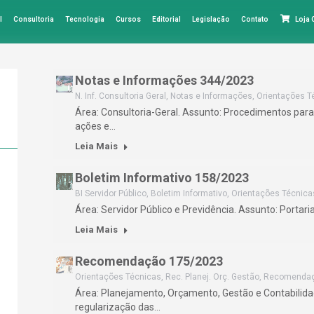
l
Consultoria
Tecnologia
Cursos
Editorial
Legislação
Contato
Loja
Notas e Informações 344/2023
N. Inf. Consultoria Geral
,
Notas e Informações
,
Orientações T
Área: Consultoria-Geral. Assunto: Procedimentos pa
ações e…
Leia Mais
Boletim Informativo 158/2023
BI Servidor Público
,
Boletim Informativo
,
Orientações Técnica
Área: Servidor Público e Previdência. Assunto: Portar
Leia Mais
Recomendação 175/2023
Orientações Técnicas
,
Rec. Planej. Orç. Gestão
,
Recomenda
Área: Planejamento, Orçamento, Gestão e Contabilid
regularização das…