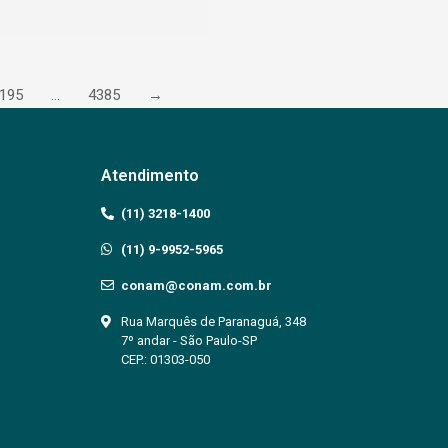
195
…
4385
→
Atendimento
(11) 3218-1400
(11) 9-9952-5965
conam@conam.com.br
Rua Marquês de Paranaguá, 348
7º andar - São Paulo-SP
CEP.: 01303-050