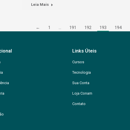
Leia Mais
←
1
…
191
192
193
194
cional
Links Úteis
m
Cursos
ia
Tecnologia
ência
Sua Conta
ria
Loja Conam
Contato
ção