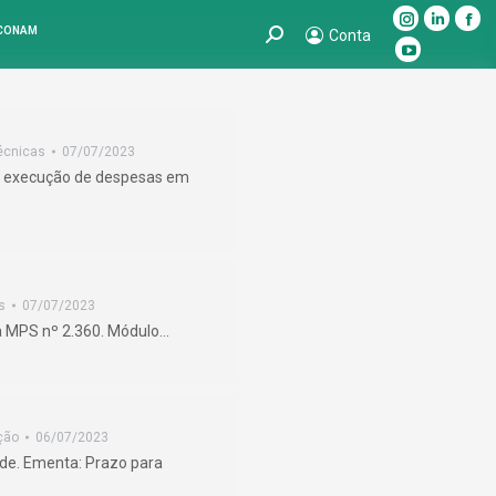
Instagram
Linkedin
Fac
 CONAM
Search:
Conta
page
page
pag
YouTube
opens
opens
ope
page
in
in
in
opens
new
new
ne
in
écnicas
07/07/2023
window
window
win
new
ra execução de despesas em
window
s
07/07/2023
ia MPS nº 2.360. Módulo…
ção
06/07/2023
ade. Ementa: Prazo para