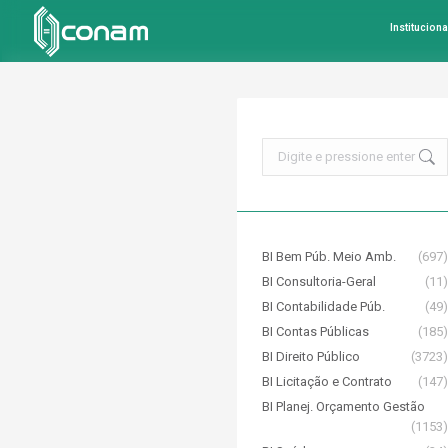
Instituciona
Search:
BI Bem Púb. Meio Amb.
(697)
BI Consultoria-Geral
(11)
BI Contabilidade Púb.
(49)
BI Contas Públicas
(185)
BI Direito Público
(3723)
BI Licitação e Contrato
(147)
BI Planej. Orçamento Gestão
(1153)