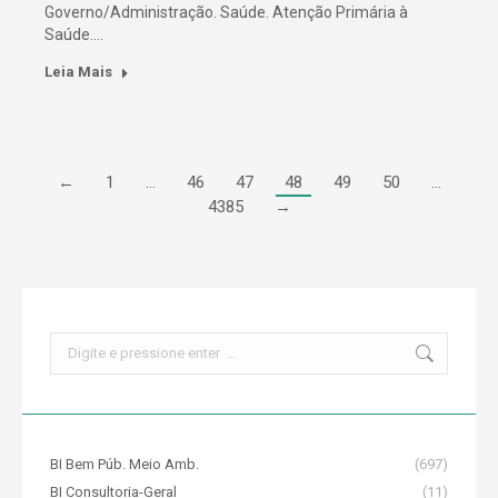
Governo/Administração. Saúde. Atenção Primária à
Saúde.…
Leia Mais
←
1
…
46
47
48
49
50
…
4385
→
Search:
BI Bem Púb. Meio Amb.
(697)
BI Consultoria-Geral
(11)