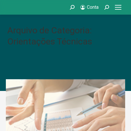
Conta
Search:
Search:
Arquivo de Categoria:
Orientações Técnicas