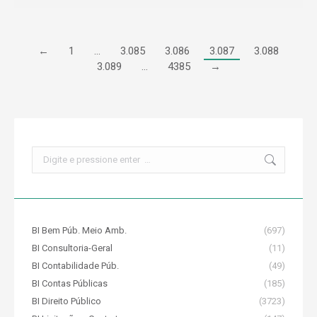
←
1
…
3.085
3.086
3.087
3.088
3.089
…
4385
→
Search:
BI Bem Púb. Meio Amb.
(697)
BI Consultoria-Geral
(11)
BI Contabilidade Púb.
(49)
BI Contas Públicas
(185)
BI Direito Público
(3723)