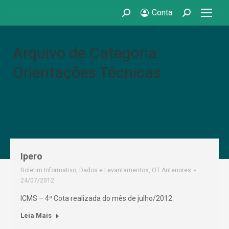
Conta
Search:
Search:
Arquivo de Categoria:
Orientações Técnicas
Ipero
Boletim Informativo
,
Dados e Levantamentos
,
OT Anteriores
24/07/2012
ICMS – 4ª Cota realizada do mês de julho/2012.
Leia Mais