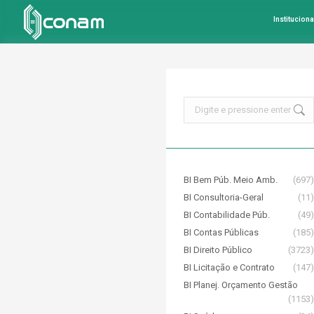
Instituciona
Search:
BI Bem Púb. Meio Amb.
(697)
BI Consultoria-Geral
(11)
BI Contabilidade Púb.
(49)
BI Contas Públicas
(185)
BI Direito Público
(3723)
BI Licitação e Contrato
(147)
BI Planej. Orçamento Gestão
(1153)